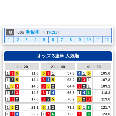
浜名湖
般
06#
[
第2日
]
1
2
3
4
5
6
7
8
9
10
11
12
オッズ 3連単 人気順
1 ～ 20
21 ～ 40
41 ～ 60
11.0
57.8
105.8
14.4
63.2
107.8
14.5
64.4
109.2
14.9
65.3
118.3
17.6
70.2
119.8
21.1
71.2
121.7
22.2
72.0
123.0