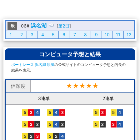
浜名湖
般
06#
[
第2日
]
1
2
3
4
5
6
7
8
9
10
11
12
コンピュータ予想と結果
ボートレース 浜名湖 競艇
の公式サイトのコンピュータ予想と的長の
結果を表示。
★★★★★
信頼度
3連単
2連単