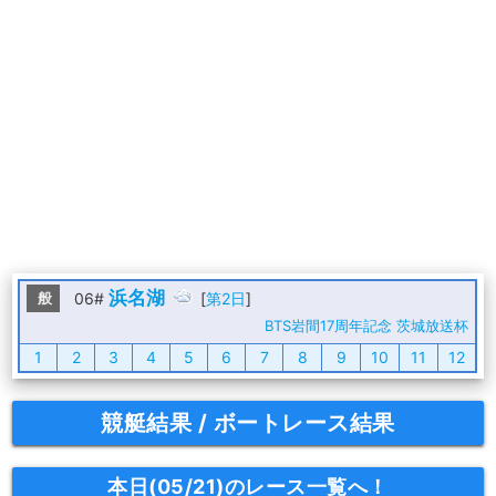
浜名湖
般
06#
[
第2日
]
BTS岩間17周年記念 茨城放送杯
1
2
3
4
5
6
7
8
9
10
11
12
競艇結果 / ボートレース結果
本日(05/21)のレース一覧へ！