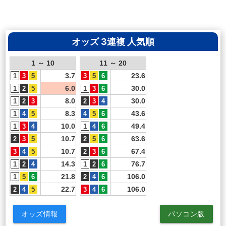
オッズ 3連複 人気順
1 ～ 10
11 ～ 20
3.7
23.6
6.0
30.0
8.0
30.0
8.3
43.6
10.0
49.4
10.7
63.6
10.7
67.4
14.3
76.7
21.8
106.0
22.7
106.0
オッズ情報
パソコン版