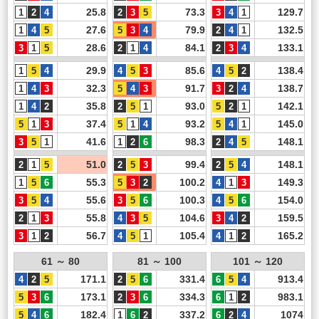
25.8
73.3
129.7
27.6
79.9
132.5
28.6
84.1
133.1
29.9
85.6
138.4
32.3
91.7
138.7
35.8
93.0
142.1
37.4
93.2
145.0
41.6
98.3
148.1
51.0
99.4
148.1
55.3
100.2
149.3
55.6
100.3
154.0
55.8
104.6
159.5
56.7
105.4
165.2
61 ～ 80
81 ～ 100
101 ～ 120
171.1
331.4
913.4
173.1
334.3
983.1
182.4
337.2
1074