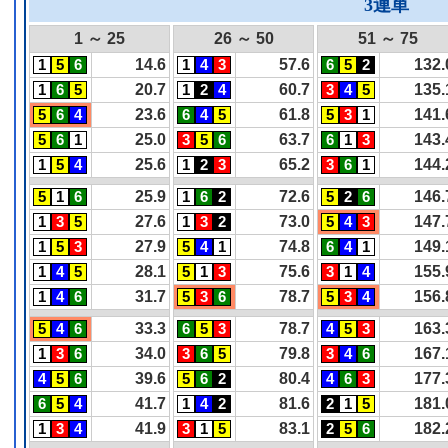
3連単
1 ～ 25
26 ～ 50
51 ～ 75
1
5
6
14.6
1
4
3
57.6
6
5
2
132.
1
6
5
20.7
1
2
4
60.7
3
4
5
135.
5
6
4
23.6
6
4
5
61.8
5
3
1
141.
5
6
1
25.0
3
5
6
63.7
6
1
3
143.
1
5
4
25.6
1
2
3
65.2
3
6
1
144.
5
1
6
25.9
1
6
2
72.6
5
2
6
146.
1
3
5
27.6
1
3
2
73.0
5
4
3
147.
1
5
3
27.9
5
4
1
74.8
6
4
1
149.
1
4
5
28.1
5
1
3
75.6
3
1
4
155.
1
4
6
31.7
5
3
6
78.7
5
3
4
156.
5
4
6
33.3
6
5
3
78.7
4
5
3
163.
1
3
6
34.0
3
6
5
79.8
3
4
6
167.
4
5
6
39.6
5
6
2
80.4
4
6
3
177.
6
5
4
41.7
1
4
2
81.6
2
1
5
181.
1
3
4
41.9
3
1
5
83.1
2
5
6
182.