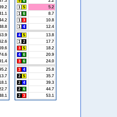
37.3
5
6
2.2
39.2
1
5
5.2
41.1
1
6
8.7
44.2
1
3
10.8
48.8
1
4
12.4
53.9
4
5
13.8
62.6
1
2
17.7
69.6
3
5
18.2
74.6
4
6
20.9
91.4
3
6
24.0
95.2
3
4
25.8
13.7
2
5
35.7
18.1
2
4
39.3
22.7
2
6
44.7
48.1
2
3
53.1