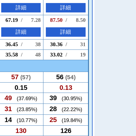
詳細
詳細
67.19
/
7.28
87.50
/
8.50
詳細
詳細
36.45
/
38
30.36
/
31
35.58
/
48
33.02
/
19
57
56
(57)
(54)
0.15
0.13
49
39
(37.69%)
(30.95%)
31
28
(23.85%)
(22.22%)
14
25
(10.77%)
(19.84%)
130
126