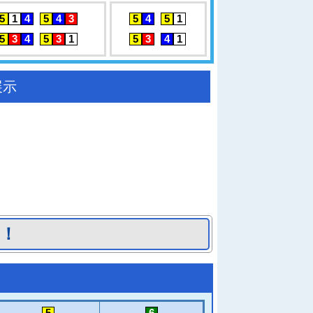
5
1
4
5
4
3
5
4
5
1
5
3
4
5
3
1
5
3
4
1
展示
5
6