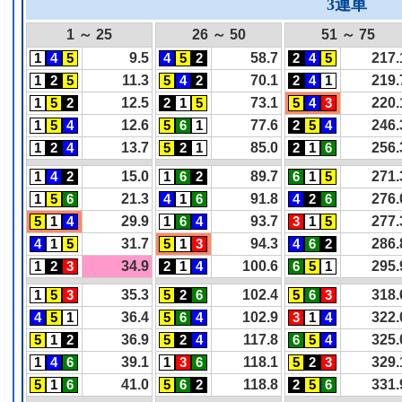
3連単
1 ～ 25
26 ～ 50
51 ～ 75
1
4
5
9.5
4
5
2
58.7
2
4
5
217.
1
2
5
11.3
5
4
2
70.1
2
4
1
219.
1
5
2
12.5
2
1
5
73.1
5
4
3
220.
1
5
4
12.6
5
6
1
77.6
2
5
4
246.
1
2
4
13.7
5
2
1
85.0
2
1
6
256.
1
4
2
15.0
1
6
2
89.7
6
1
5
271.
1
5
6
21.3
4
1
6
91.8
4
2
6
276.
5
1
4
29.9
1
6
4
93.7
3
1
5
277.
4
1
5
31.7
5
1
3
94.3
4
6
2
286.
1
2
3
34.9
2
1
4
100.6
6
5
1
295.
1
5
3
35.3
5
2
6
102.4
5
6
3
318.
4
5
1
36.4
5
6
4
102.9
3
1
4
322.
5
1
2
36.9
5
2
4
117.8
6
5
4
325.
1
4
6
39.1
1
3
6
118.1
5
2
3
329.
5
1
6
41.0
5
6
2
118.8
2
5
6
331.