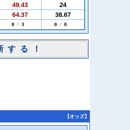
49.43
24
64.37
38.67
0
/
3
0
/
0
【
オッズ
】