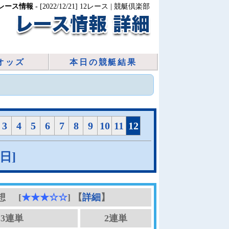
レース情報 -
[2022/12/21] 12レース | 競艇倶楽部
オッズ
本日の競艇結果
3
4
5
6
7
8
9
10
11
12
日]
想
[
★★★☆☆
] 【
詳細
】
3連単
2連単