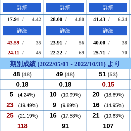
詳細
詳細
詳細
17.91
/
4.42
28.00
/
4.80
41.43
/
6.24
詳細
詳細
詳細
43.59
/
35
23.91
/
56
40.00
/
38
24.11
/
45
22.22
/
69
25.71
/
70
期別成績 (2022/05/01 - 2022/10/31) より
48
49
51
(48)
(48)
(53)
0.18
0.18
0.15
5
10
20
(4.24%)
(10.99%)
(18.69%)
23
9
16
(19.49%)
(9.89%)
(14.95%)
25
16
21
(21.19%)
(17.58%)
(19.63%)
118
91
107