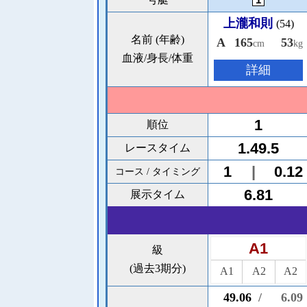
号艇
上瀧和則
(54)
名前 (年齢)
A
165
53
cm
kg
血液/身長/体重
詳細
1
順位
1.49.5
レースタイム
1
|
0.12
コース / タイミング
6.81
展示タイム
A1
級
(過去3期分)
A1
A2
A2
49.06
/
6.09