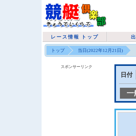
レース情報 トップ
トップ
当日(2022年12月21日)
スポンサーリンク
日付
一