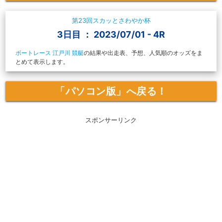
第23回スカッとさわやか杯
3日目 ： 2023/07/01 - 4R
ボートレース 江戸川 競艇
の結果や出走表、予想、人気順のオッズをま
とめて表示します。
「パソコン版」へ戻る！
スポンサーリンク