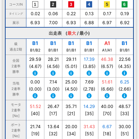
コースIN
0.02
0.06
0.22
0.13
0.17
0.19
タイミング
6.93
7.00
6.93
6.88
6.97
6.92
展示
出走表 (
最大
/
最小
)
B1
B1
B1
B1
A1
B1
級
過去2期
B1/B2
B1/B1
B1/B1
B1/B1
A1/A1
B1/B1
29.59
28.21
29.11
17.39
46.38
22.56
全国
(4.67)
(4.56)
(5.01)
(3.85)
(6.57)
(4.35)
2連率
勝率
0.00
7.14
25.00
7.69
51.61
6.25
当地
(0.00)
(3.00)
(4.50)
(2.78)
(6.66)
(2.66)
2連率
勝率
モータ
51.52
26.47
35.71
14.29
40.00
48.57
2連率
[40]
[17]
[21]
[35]
[70]
[33]
[No]
ボート
21.74
13.64
20.00
31.43
6.67
30.00
2連率
[19]
[32]
[34]
[55]
[18]
[51]
[No]