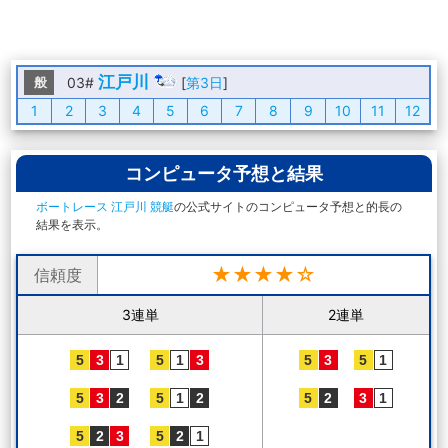
江戸川
般
03#
[
第3日
]
1
2
3
4
5
6
7
8
9
10
11
12
コンピュータ予想と結果
ボートレース 江戸川 競艇
の公式サイトのコンピュータ予想と的長の
結果を表示。
★★★★☆
信頼度
3連単
2連単