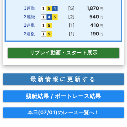
3連単
[5]
1,870
円
3連複
[2]
540
円
2連単
[1]
410
円
2連複
[1]
190
円
リプレイ動画・スタート展示
最新情報に更新する
競艇結果 / ボートレース結果
本日(07/01)のレース一覧へ！