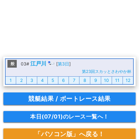
江戸川
般
03#
[
第3日
]
第23回スカッとさわやか杯
1
2
3
4
5
6
7
8
9
10
11
12
競艇結果 / ボートレース結果
本日(07/01)のレース一覧へ！
「パソコン版」へ戻る！