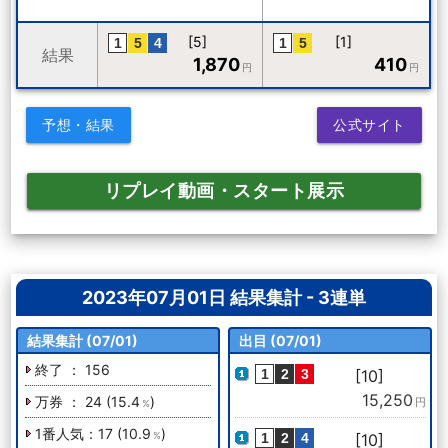
[5]
[1]
結果
1,870
410
円
円
予想・結果
公式サイト
リプレイ動画・スタート展示
2023年07月01日 結果集計 - 3連単
結果集計 (07/01)
出目 (07/01)
終了 ： 156
[10]
15,250
万券 ： 24 (15.4
)
円
%
1番人気：17 (10.9
)
%
[10]