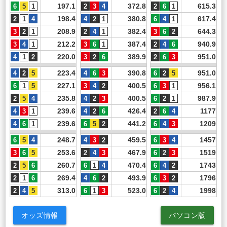
197.1
372.8
615.3
198.4
380.8
617.4
208.9
382.4
644.3
212.2
387.4
940.9
220.0
389.9
951.0
223.4
390.8
951.0
227.1
400.5
956.1
235.8
400.5
987.9
239.6
426.4
1177
239.6
441.2
1209
248.7
459.5
1457
253.6
467.9
1519
260.7
470.4
1743
269.4
493.9
1796
313.0
523.0
1998
オッズ情報
パソコン版