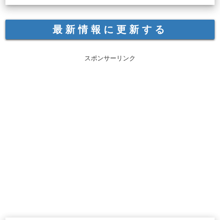
最新情報に更新する
スポンサーリンク