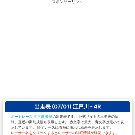
スポンサーリンク
出走表 (07/01) 江戸川 - 4R
ボートレース 江戸川 競艇
の出走表です。 公式サイトの出走表の情
報、直近の期別成績も表示します。 赤文字は最大、青文字は最小で表
示しています。 終了レースは着順に表示し結果を表示します。
レーサー名をクリックするとレーサーの詳細情報が確認できます。