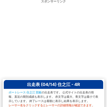
スポンサーリンク
出走表 (04/14) 住之江 - 4R
ボートレース 住之江 競艇
の出走表です。 公式サイトの出走表の情
報、直近の期別成績も表示します。 赤文字は最大、青文字は最小で表
示しています。 終了レースは着順に表示し結果を表示します。
レーサー名をクリックするとレーサーの詳細情報が確認できます。