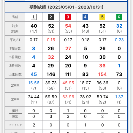
期別成績 (2023/05/01 - 2023/10/31)
号艇
40
52
54
43
52
32
能力
(47)
(51)
(55)
(46)
(51)
(0)
(前期)
0.17
0.15
0.17
0.18
0.17
0.23
平均ST
3
26
27
5
26
0
1着回数
4
32
24
10
30
0
2着回数
4
29
20
9
36
1
3着回数
45
146
111
83
154
73
出走回数
15.56
39.73
45.95
18.07
36.36
0
2連率
(7)
(58)
(51)
(15)
(56)
(0)
24.44
59.59
63.96
28.92
59.74
1.37
3連率
(11)
(87)
(71)
(24)
(92)
(1)
0
0
1
0
0
0
優勝
0
3
3
0
2
0
優出
2
0
0
1
0
0
フライング