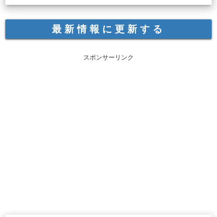
最新情報に更新する
スポンサーリンク