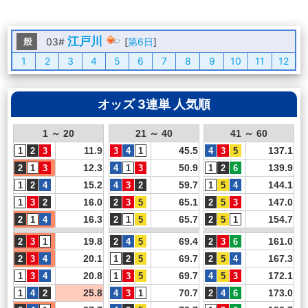
江戸川
般
03#
[
第6日
]
1
2
3
4
5
6
7
8
9
10
11
12
オッズ 3連単 人気順
1 ～ 20
21 ～ 40
41 ～ 60
11.9
45.5
137.1
12.3
50.9
139.9
15.2
59.7
144.1
16.0
65.1
147.0
16.3
65.7
154.7
19.8
69.4
161.0
20.1
69.7
167.3
20.8
69.7
172.1
25.8
70.7
173.0