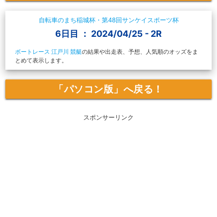
自転車のまち稲城杯・第48回サンケイスポーツ杯
6日目 ： 2024/04/25 - 2R
ボートレース 江戸川 競艇
の結果や出走表、予想、人気順のオッズをま
とめて表示します。
「パソコン版」へ戻る！
スポンサーリンク