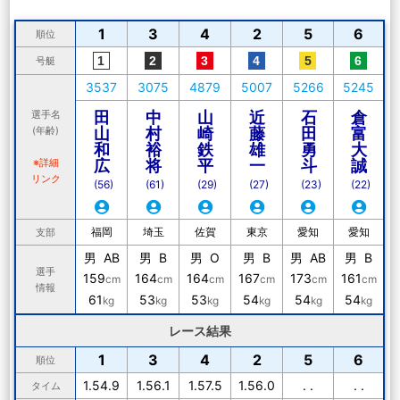
1
3
4
2
5
6
順位
号艇
3537
3075
4879
5007
5266
5245
選手名
田
中
山
近
石
倉
(年齢)
山
村
崎
藤
田
富
和
裕
鉄
雄
勇
大
※詳細
広
将
平
一
斗
誠
リンク
(56)
(61)
(29)
(27)
(23)
(22)
福岡
埼玉
佐賀
東京
愛知
愛知
支部
男 AB
男 B
男 O
男 B
男 AB
男 B
選手
159
164
164
167
173
161
cm
cm
cm
cm
cm
cm
情報
61
53
53
54
54
54
kg
kg
kg
kg
kg
kg
レース結果
1
3
4
2
5
6
順位
1.54.9
1.56.1
1.57.5
1.56.0
. .
. .
タイム