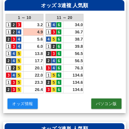
オッズ 3連複 人気順
1 ～ 10
11 ～ 20
3.2
34.0
4.9
36.7
5.6
38.7
6.0
39.8
13.8
56.5
17.7
56.5
20.1
76.3
22.0
134.6
23.3
134.6
26.4
134.6
オッズ情報
パソコン版
オッズ 2連単 人気順