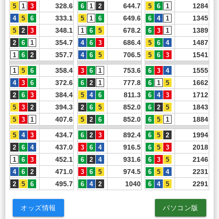
328.6
644.7
1284
333.1
649.6
1345
348.1
678.2
1389
354.7
686.4
1487
357.7
706.5
1541
358.4
753.6
1555
372.6
777.8
1662
384.4
811.3
1712
394.3
852.0
1843
407.6
852.0
1884
434.7
892.4
1994
437.0
916.5
2018
452.1
931.6
2146
471.0
974.5
2231
495.7
1040
2291
オッズ情報
パソコン版