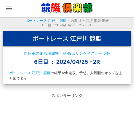
menu
ボートレース 江戸川 競艇
- 結果,オッズ,予想,出走表
6日目：2024/04/25 - 2レース
ボートレース 江戸川 競艇
自転車のまち稲城杯・第48回サンケイスポーツ杯
6日目 ： 2024/04/25 - 2R
ボートレース 江戸川 競艇
の結果や出走表、予想、人気順のオッズをま
とめて表示
スポンサーリンク