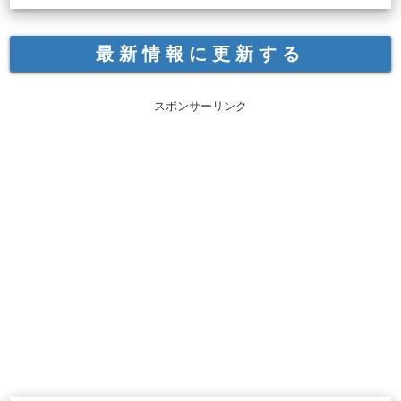
最新情報に更新する
スポンサーリンク