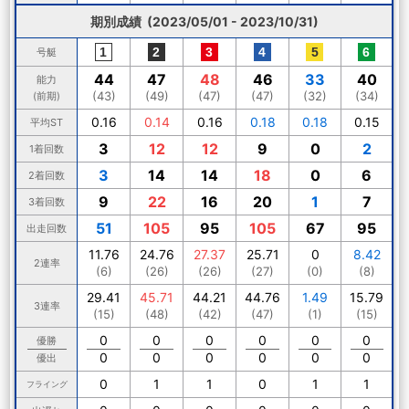
期別成績 (2023/05/01 - 2023/10/31)
号艇
44
47
48
46
33
40
能力
(43)
(49)
(47)
(47)
(32)
(34)
(前期)
0.16
0.14
0.16
0.18
0.18
0.15
平均ST
3
12
12
9
0
2
1着回数
3
14
14
18
0
6
2着回数
9
22
16
20
1
7
3着回数
51
105
95
105
67
95
出走回数
11.76
24.76
27.37
25.71
0
8.42
2連率
(6)
(26)
(26)
(27)
(0)
(8)
29.41
45.71
44.21
44.76
1.49
15.79
3連率
(15)
(48)
(42)
(47)
(1)
(15)
0
0
0
0
0
0
優勝
0
0
0
0
0
0
優出
0
1
1
0
1
1
フライング