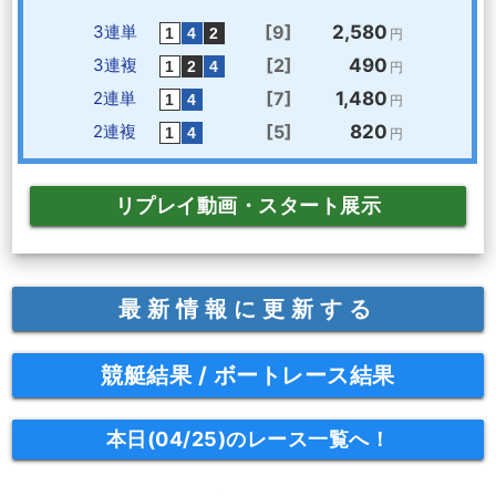
3連単
[9]
2,580
円
3連複
[2]
490
円
2連単
[7]
1,480
円
2連複
[5]
820
円
リプレイ動画・スタート展示
最新情報に更新する
競艇結果 / ボートレース結果
本日(04/25)のレース一覧へ！