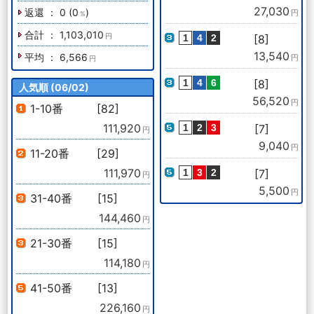
27,030
返還 ： 0 (0
)
円
%
合計 ： 1,103,010
円
[8]
13,540
平均 ： 6,566
円
円
[8]
人気順 (06/02)
56,520
円
1-10番
[82]
111,920
[7]
円
9,040
円
11-20番
[29]
111,970
[7]
円
5,500
円
31-40番
[15]
144,460
円
21-30番
[15]
114,180
円
41-50番
[13]
226,160
円