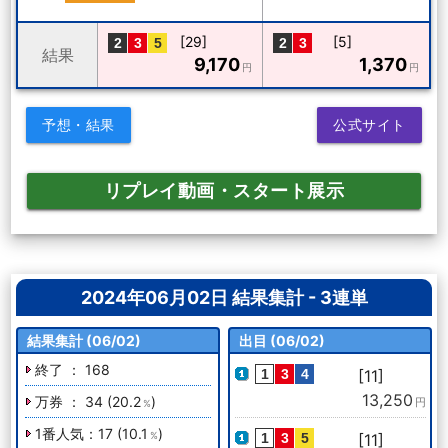
[29]
[5]
結果
9,170
1,370
円
円
予想・結果
公式サイト
リプレイ動画・スタート展示
2024年06月02日 結果集計 - 3連単
結果集計 (06/02)
出目 (06/02)
終了 ： 168
[11]
13,250
万券 ： 34 (20.2
)
円
%
1番人気：17 (10.1
)
%
[11]