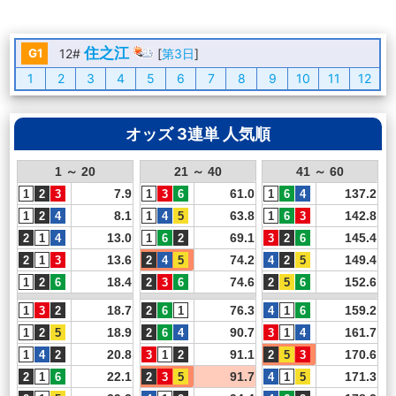
住之江
G1
12#
[
第3日
]
1
2
3
4
5
6
7
8
9
10
11
12
オッズ 3連単 人気順
1 ～ 20
21 ～ 40
41 ～ 60
7.9
61.0
137.2
8.1
63.8
142.8
13.0
69.1
145.4
13.6
74.2
149.4
18.4
74.6
152.6
18.7
76.3
159.2
18.9
90.7
161.7
20.8
91.1
170.6
22.1
91.7
171.3