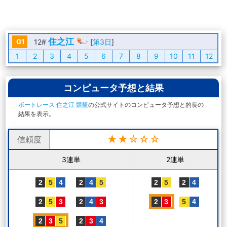
住之江
G1
12#
[
第3日
]
1
2
3
4
5
6
7
8
9
10
11
12
コンピュータ予想と結果
ボートレース 住之江 競艇
の公式サイトのコンピュータ予想と的長の
結果を表示。
★★☆☆☆
信頼度
3連単
2連単