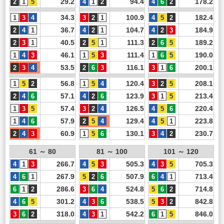
29.2
94.4
178.2
34.3
100.9
182.4
36.7
104.7
184.9
40.5
111.3
189.2
46.1
111.4
190.0
53.5
116.1
200.1
56.8
120.4
208.1
57.1
123.9
213.4
57.4
126.5
220.4
57.9
129.4
223.8
60.9
130.1
230.7
61 ～ 80
81 ～ 100
101 ～ 120
266.7
505.3
705.3
267.9
507.9
713.4
286.6
524.8
714.8
301.2
538.5
842.8
318.0
542.2
846.0