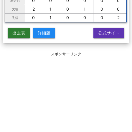
0
0
0
0
0
0
出遅れ
2
1
0
1
0
0
欠場
0
1
0
0
0
2
失格
出走表
詳細版
公式サイト
スポンサーリンク