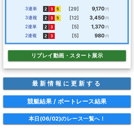
3連単
[29]
9,170
円
3連複
[12]
3,450
円
2連単
[5]
1,370
円
2連複
[5]
980
円
リプレイ動画・スタート展示
最新情報に更新する
競艇結果 / ボートレース結果
本日(06/02)のレース一覧へ！