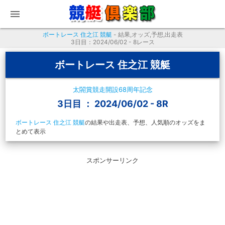
menu
ボートレース 住之江 競艇
- 結果,オッズ,予想,出走表
3日目：2024/06/02 - 8レース
ボートレース 住之江 競艇
太閤賞競走開設68周年記念
3日目 ： 2024/06/02 - 8R
ボートレース 住之江 競艇
の結果や出走表、予想、人気順のオッズをま
とめて表示
スポンサーリンク