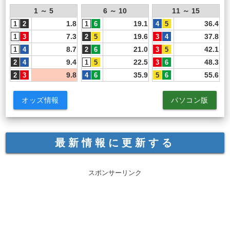
1 ～ 5
6 ～ 10
11 ～ 15
1.8
19.1
36.4
7.3
19.6
37.8
8.7
21.0
42.1
9.4
22.5
48.3
9.8
35.9
55.6
オッズ情報
パソコン版
最新情報に更新する
スポンサーリンク