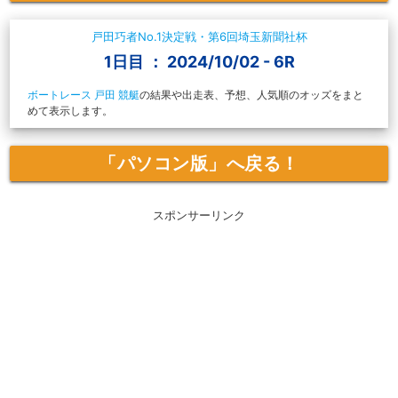
戸田巧者No.1決定戦・第6回埼玉新聞社杯
1日目 ： 2024/10/02 - 6R
ボートレース 戸田 競艇
の結果や出走表、予想、人気順のオッズをまと
めて表示します。
「パソコン版」へ戻る！
スポンサーリンク