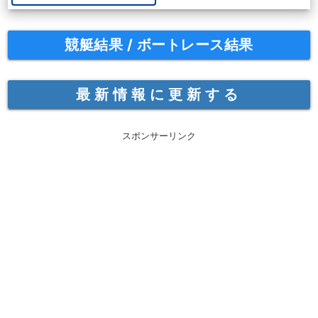
競艇結果 / ボートレース結果
最新情報に更新する
スポンサーリンク