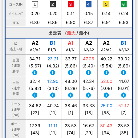
コースIN
0.20
0.20
0.11
0.15
0.14
0.24
タイミング
6.80
6.86
6.90
6.87
6.91
6.93
展示
出走表 (
最大
/
最小
)
A2
B1
A1
A2
A2
B1
級
過去2期
A2/A2
B1/B1
A1/A1
A2/A2
A2/A2
A2/A2
34.71
23.21
33.77
47.06
40.22
39.02
全国
(5.67)
(4.32)
(5.86)
(6.40)
(5.54)
(5.89)
2連率
勝率
32.14
12.90
48.00
42.34
52.00
41.67
当地
(5.82)
(3.10)
(6.28)
(5.76)
(7.08)
(6.01)
2連率
勝率
モータ
34.62
40.74
38.46
33.33
25.00
52.17
2連率
[23]
[11]
[1]
[18]
[58]
[7]
[No]
ボート
17.39
11.11
23.53
16.67
30.43
23.53
2連率
[43]
[11]
[74]
[29]
[34]
[35]
[No]