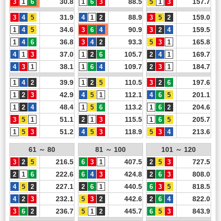
30.8
88.5
157.7
31.9
88.9
159.0
34.6
90.9
159.5
36.8
93.3
165.8
37.0
105.7
169.7
38.1
109.7
184.7
39.9
110.5
197.6
42.9
112.1
201.1
48.4
113.2
204.6
51.1
115.5
205.7
51.2
118.9
213.6
61 ～ 80
81 ～ 100
101 ～ 120
216.5
407.5
727.5
222.6
424.8
808.0
227.1
440.5
818.5
232.1
442.6
822.0
236.7
445.7
843.9