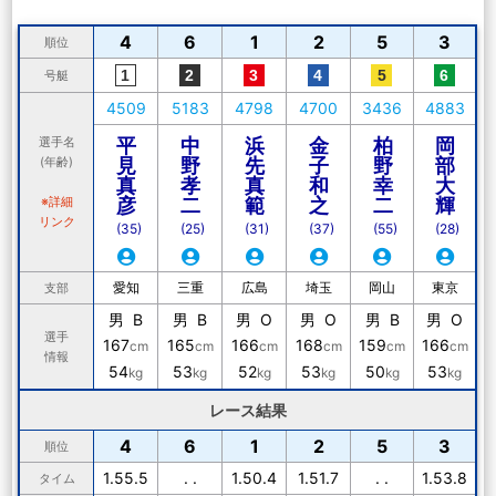
4
6
1
2
5
3
順位
号艇
4509
5183
4798
4700
3436
4883
選手名
平
中
浜
金
柏
岡
(年齢)
見
野
先
子
野
部
真
孝
真
和
幸
大
※詳細
彦
二
範
之
二
輝
リンク
(35)
(25)
(31)
(37)
(55)
(28)
愛知
三重
広島
埼玉
岡山
東京
支部
男 B
男 B
男 O
男 O
男 B
男 O
選手
167
165
166
168
159
166
cm
cm
cm
cm
cm
cm
情報
54
53
52
53
50
53
kg
kg
kg
kg
kg
kg
レース結果
4
6
1
2
5
3
順位
1.55.5
. .
1.50.4
1.51.7
. .
1.53.8
タイム