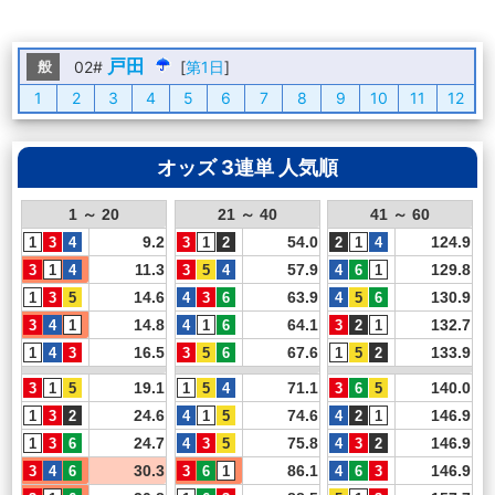
戸田
般
02#
[
第1日
]
1
2
3
4
5
6
7
8
9
10
11
12
オッズ 3連単 人気順
1 ～ 20
21 ～ 40
41 ～ 60
9.2
54.0
124.9
11.3
57.9
129.8
14.6
63.9
130.9
14.8
64.1
132.7
16.5
67.6
133.9
19.1
71.1
140.0
24.6
74.6
146.9
24.7
75.8
146.9
30.3
86.1
146.9