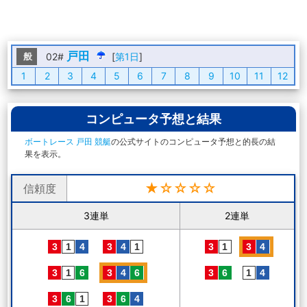
戸田
般
02#
[
第1日
]
1
2
3
4
5
6
7
8
9
10
11
12
コンピュータ予想と結果
ボートレース 戸田 競艇
の公式サイトのコンピュータ予想と的長の結
果を表示。
★☆☆☆☆
信頼度
3連単
2連単