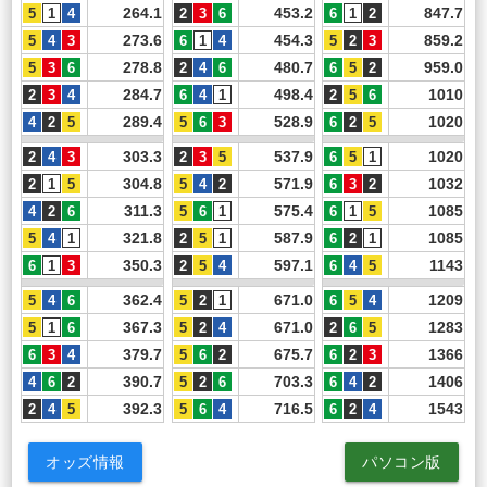
264.1
453.2
847.7
273.6
454.3
859.2
278.8
480.7
959.0
284.7
498.4
1010
289.4
528.9
1020
303.3
537.9
1020
304.8
571.9
1032
311.3
575.4
1085
321.8
587.9
1085
350.3
597.1
1143
362.4
671.0
1209
367.3
671.0
1283
379.7
675.7
1366
390.7
703.3
1406
392.3
716.5
1543
オッズ情報
パソコン版