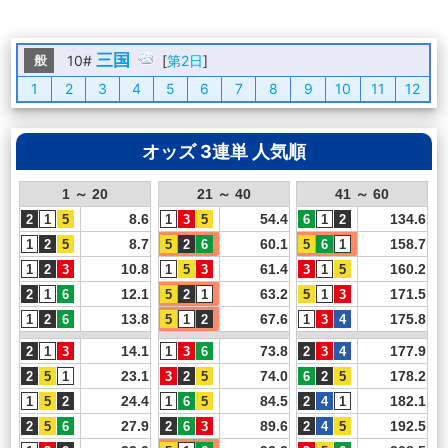
三国
般
10#
[
第2日
]
1
2
3
4
5
6
7
8
9
10
11
12
オッズ 3連単 人気順
1 ～ 20
21 ～ 40
41 ～ 60
8.6
54.4
134.6
8.7
60.1
158.7
10.8
61.4
160.2
12.1
63.2
171.5
13.8
67.6
175.8
14.1
73.8
177.9
23.1
74.0
178.2
24.4
84.5
182.1
27.9
89.6
192.5