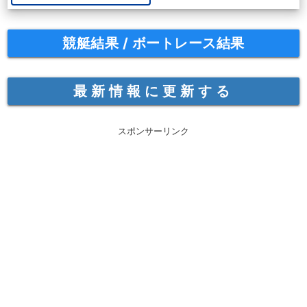
競艇結果 / ボートレース結果
最新情報に更新する
スポンサーリンク