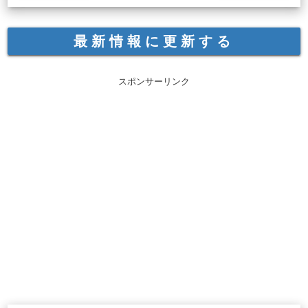
最新情報に更新する
スポンサーリンク