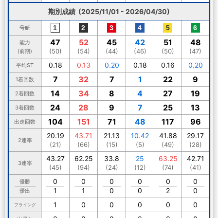
期別成績 (2025/11/01 - 2026/04/30)
号艇
47
52
45
42
51
48
能力
(50)
(54)
(44)
(46)
(50)
(47)
(前期)
0.18
0.13
0.20
0.18
0.16
0.20
平均ST
7
32
7
1
22
9
1着回数
14
34
8
4
27
19
2着回数
24
28
9
7
25
13
3着回数
104
151
71
48
117
96
出走回数
20.19
43.71
21.13
10.42
41.88
29.17
2連率
(21)
(66)
(15)
(5)
(49)
(28)
43.27
62.25
33.8
25
63.25
42.71
3連率
(45)
(94)
(24)
(12)
(74)
(41)
0
0
0
0
0
0
優勝
1
1
0
0
2
0
優出
1
0
0
0
0
0
フライング