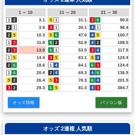
1 ～ 10
11 ～ 20
21 ～ 30
3.1
31.1
90.0
3.9
39.1
98.4
10.3
47.0
100.7
11.8
52.9
108.5
13.9
53.5
117.5
14.4
63.1
124.4
18.6
64.1
124.4
20.4
69.3
136.5
26.4
78.3
201.5
29.3
81.3
384.7
オッズ情報
パソコン版
オッズ 2連複 人気順