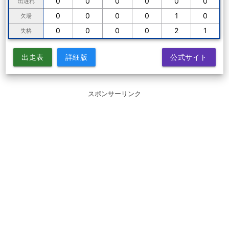
0
0
0
0
0
0
出遅れ
0
0
0
0
1
0
欠場
0
0
0
0
2
1
失格
出走表
詳細版
公式サイト
スポンサーリンク