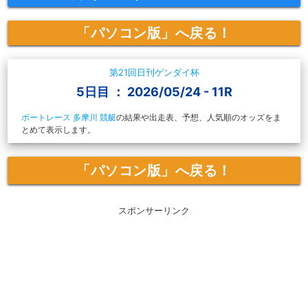
「パソコン版」へ戻る！
第21回日刊ゲンダイ杯
5日目 ： 2026/05/24 - 11R
ボートレース 多摩川 競艇
の結果や出走表、予想、人気順のオッズをま
とめて表示します。
「パソコン版」へ戻る！
スポンサーリンク