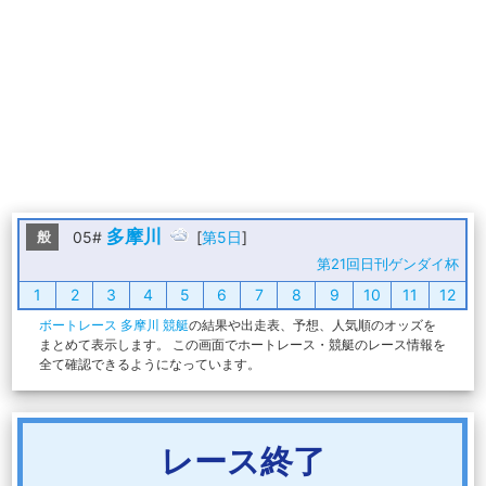
多摩川
般
05#
[
第5日
]
第21回日刊ゲンダイ杯
1
2
3
4
5
6
7
8
9
10
11
12
ボートレース 多摩川 競艇
の結果や出走表、予想、人気順のオッズを
まとめて表示します。 この画面でホートレース・競艇のレース情報を
全て確認できるようになっています。
レース終了