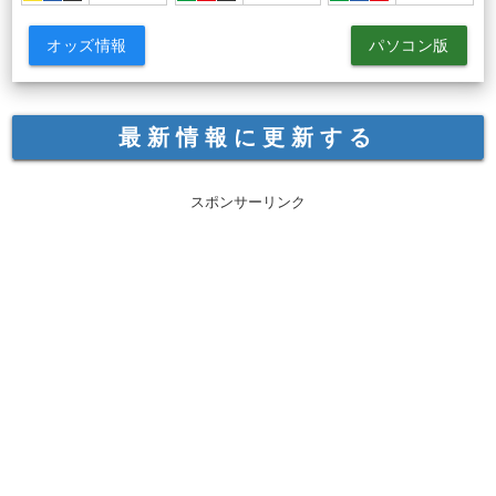
オッズ情報
パソコン版
最新情報に更新する
スポンサーリンク