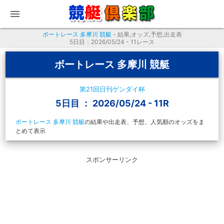
menu
ボートレース 多摩川 競艇
- 結果,オッズ,予想,出走表
5日目：2026/05/24 - 11レース
ボートレース 多摩川 競艇
第21回日刊ゲンダイ杯
5日目 ： 2026/05/24 - 11R
ボートレース 多摩川 競艇
の結果や出走表、予想、人気順のオッズをま
とめて表示
スポンサーリンク