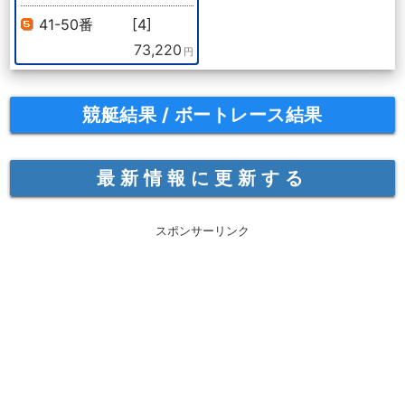
41-50番
[4]
73,220
円
競艇結果 / ボートレース結果
最新情報に更新する
スポンサーリンク