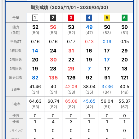
期別成績 (2025/11/01 - 2026/04/30)
号艇
52
56
53
49
50
50
能力
(50)
(53)
(52)
(47)
(53)
(51)
(前期)
0.16
0.16
0.17
0.13
0.19
0.15
平均ST
14
24
31
16
17
29
1着回数
20
30
22
19
17
20
2着回数
19
28
29
7
17
18
3着回数
82
135
126
92
91
121
出走回数
41.46
40
42.06
38.04
37.36
40.5
2連率
(34)
(54)
(53)
(35)
(34)
(49)
64.63
60.74
65.08
45.65
56.04
55.37
3連率
(53)
(82)
(82)
(42)
(51)
(67)
0
0
0
1
0
0
優勝
1
4
3
1
1
1
優出
1
0
0
0
1
0
フライング