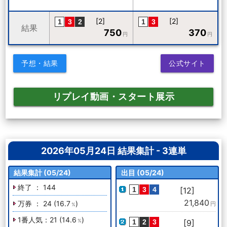
[2]
[2]
結果
750
370
円
円
予想・結果
公式サイト
リプレイ動画・スタート展示
2026年05月24日 結果集計 - 3連単
結果集計 (05/24)
出目 (05/24)
終了 ： 144
[12]
21,840
万券 ： 24 (16.7
)
円
%
1番人気：21 (14.6
)
%
[9]