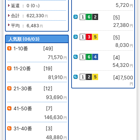
5,720
返還 ： 0 (0
)
円
%
合計 ： 622,330
円
[5]
27,380
平均 ： 6,483
円
円
[5]
人気順 (06/03)
8,030
円
1-10番
[49]
71,570
[4]
円
54,320
円
11-20番
[19]
81,910
[4]
7,500
円
円
21-30番
[12]
93,690
円
41-50番
[7]
146,630
円
31-40番
[3]
48,880
円