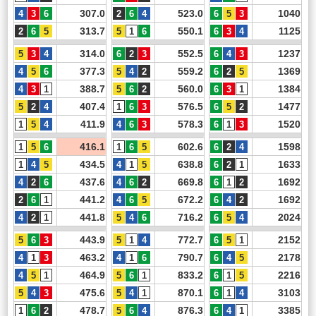
307.0
523.0
1040
313.7
550.1
1125
314.0
552.5
1237
377.3
559.2
1369
388.7
560.0
1384
407.4
576.5
1477
411.9
578.3
1520
416.1
602.6
1598
434.5
638.8
1633
437.6
669.8
1692
441.2
672.2
1692
441.8
716.2
2024
443.9
772.7
2152
463.2
790.7
2178
464.9
833.2
2216
475.6
870.1
3103
478.7
876.3
3385