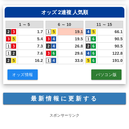
オッズ 2連複 人気順
1 ～ 5
6 ～ 10
11 ～ 15
1.7
19.1
66.1
5.4
19.5
90.5
7.3
26.8
90.5
7.6
29.6
122.8
16.2
33.0
191.0
オッズ情報
パソコン版
最新情報に更新する
スポンサーリンク