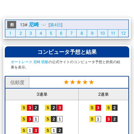
尼崎
般
13#
[
第4日
]
1
2
3
4
5
6
7
8
9
10
11
12
コンピュータ予想と結果
ボートレース 尼崎 競艇
の公式サイトのコンピュータ予想と的長の結
果を表示。
★★★★★
信頼度
3連単
2連単