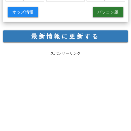
オッズ情報
パソコン版
最新情報に更新する
スポンサーリンク