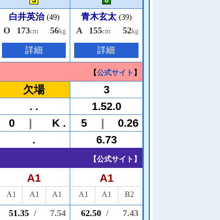
白井英治
青木玄太
(49)
(39)
O
173
56
A
155
52
cm
kg
cm
kg
詳細
詳細
【
公式サイト
】
欠場
3
. .
1.52.0
0
|
K .
5
|
0.26
.
6.73
【
公式サイト
】
A1
A1
A1
A1
A1
A1
A1
B2
51.35
/
7.54
62.50
/
7.43