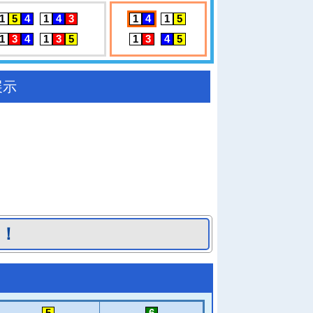
1
5
4
1
4
3
1
4
1
5
1
3
4
1
3
5
1
3
4
5
展示
5
6