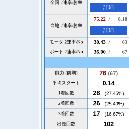
全国 2連率/勝率
詳細
75.22
/
8.18
当地 2連率/勝率
詳細
30.43
/
63
モータ 2連率/No
36.00
/
67
ボート 2連率/No
76
(67)
能力 (前期)
0.14
平均スタート
28
1着回数
(27.45%)
26
2着回数
(25.49%)
17
3着回数
(16.67%)
102
出走回数