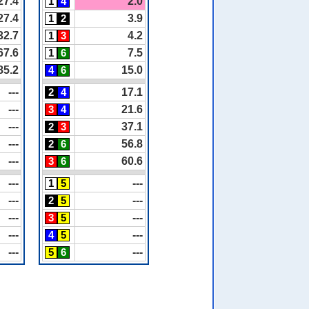
27.4
1
4
2.0
27.4
1
2
3.9
32.7
1
3
4.2
67.6
1
6
7.5
85.2
4
6
15.0
---
2
4
17.1
---
3
4
21.6
---
2
3
37.1
---
2
6
56.8
---
3
6
60.6
---
1
5
---
---
2
5
---
---
3
5
---
---
4
5
---
---
5
6
---