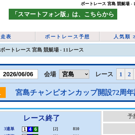
ボートレース 宮島 競艇場 - 
「スマートフォン版」は、こちらから
出走表
ボートレース予想
人気順 
ボートレース 宮島 競艇場 - 11レース
会場
レース
1
2
１
宮島チャンピオンカップ開設72周年記
予
レース終了
3連単
1
4
6
[2]
810