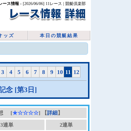
レース情報 -
[2026/06/06] 11レース | 競艇倶楽部
オッズ
本日の競艇結果
3
4
5
6
7
8
9
10
11
12
念 [第3日]
想
[
★☆☆☆☆
] 【
詳細
】
3連単
2連単