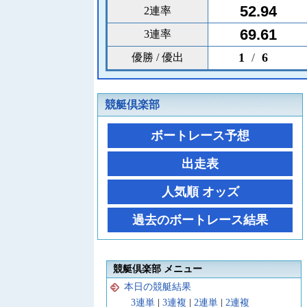
52.94
2連率
69.61
3連率
1
/
6
優勝 / 優出
競艇倶楽部
ボートレース予想
出走表
人気順 オッズ
過去のボートレース結果
競艇倶楽部 メニュー
本日の競艇結果
3連単
|
3連複
|
2連単
|
2連複