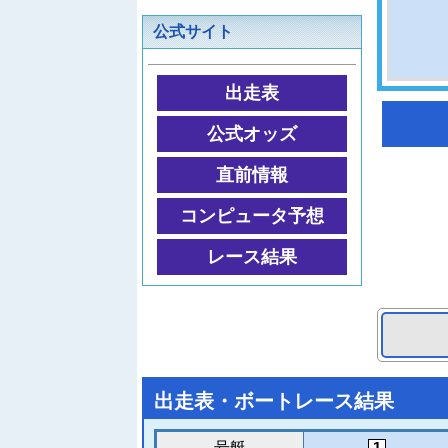
公式サイト
出走表
公式オッズ
直前情報
コンピュータ予想
レース結果
出走表・ボートレース結果
1