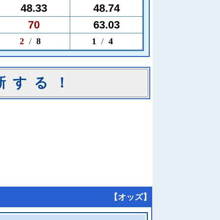
48.33
48.74
70
63.03
2
/
8
1
/
4
【
オッズ
】