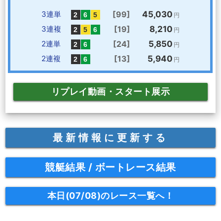
3連単
[99]
45,030
円
3連複
[19]
8,210
円
2連単
[24]
5,850
円
2連複
[13]
5,940
円
リプレイ動画・スタート展示
最新情報に更新する
競艇結果 / ボートレース結果
本日(07/08)のレース一覧へ！