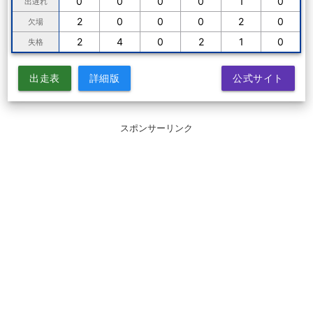
0
0
0
0
1
0
出遅れ
2
0
0
0
2
0
欠場
2
4
0
2
1
0
失格
出走表
詳細版
公式サイト
スポンサーリンク