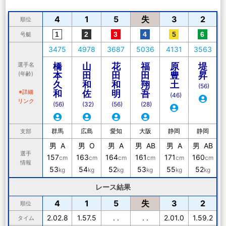
4
1
5
失
3
2
順位
号艇
3475
4978
3687
5036
4131
3563
選手名
橋
山
花
福
原
堤
(年齢)
本
田
田
田
豊
昇
久
和
和
翔
土
(56)
※詳細
和
佐
明
吾
(46)
リンク
(56)
(32)
(56)
(28)
群馬
広島
愛知
大阪
静岡
静岡
支部
男 A
男 O
男 A
男 AB
男 A
男 AB
選手
157
163
164
161
171
160
cm
cm
cm
cm
cm
cm
情報
53
54
52
53
55
52
kg
kg
kg
kg
kg
kg
レース結果
4
1
5
失
3
2
順位
2.02.8
1.57.5
. .
. .
2.01.0
1.59.2
タイム