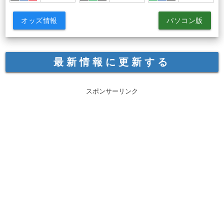
オッズ情報
パソコン版
最新情報に更新する
スポンサーリンク