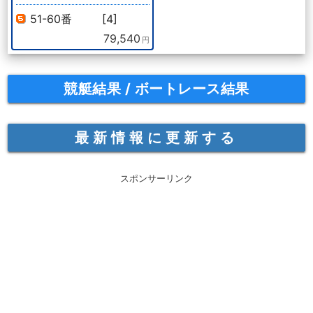
51-60番
[4]
79,540
円
競艇結果 / ボートレース結果
最新情報に更新する
スポンサーリンク