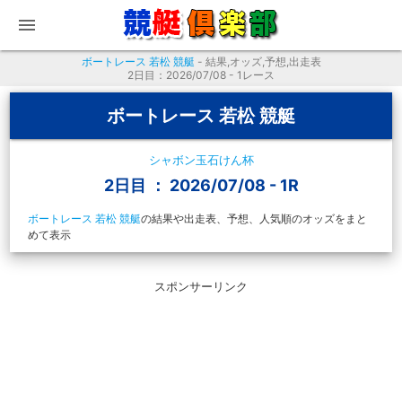
menu
ボートレース 若松 競艇
- 結果,オッズ,予想,出走表
2日目：2026/07/08 - 1レース
ボートレース 若松 競艇
シャボン玉石けん杯
2日目 ： 2026/07/08 - 1R
ボートレース 若松 競艇
の結果や出走表、予想、人気順のオッズをまと
めて表示
スポンサーリンク