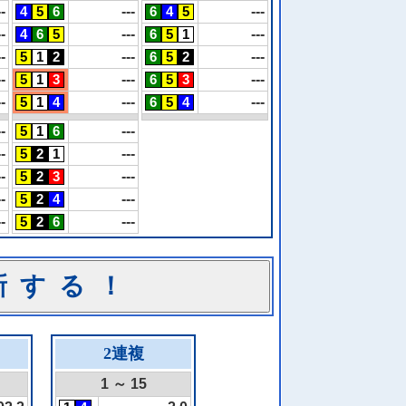
--
4
5
6
---
6
4
5
---
--
4
6
5
---
6
5
1
---
--
5
1
2
---
6
5
2
---
--
5
1
3
---
6
5
3
---
--
5
1
4
---
6
5
4
---
--
5
1
6
---
--
5
2
1
---
--
5
2
3
---
--
5
2
4
---
--
5
2
6
---
2連複
1 ～ 15