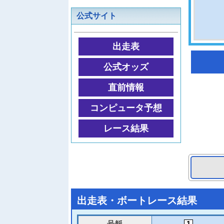
公式サイト
出走表
公式オッズ
直前情報
コンピュータ予想
レース結果
出走表・ボートレース結果
1