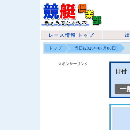
レース情報 トップ
トップ
当日(2026年07月08日)
スポンサーリンク
日付
一