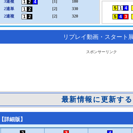
3連複
1
2
4
[1]
180
5
1
4
2連単
1
2
[2]
330
2連複
1
2
[2]
320
5
4
3
リプレイ動画・スタート
スポンサーリンク
【
詳細版
】
2
3
4