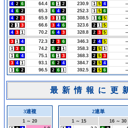
4
2
6
64.4
6
1
2
230.9
1
5
4
-
4
6
2
65.3
6
4
2
252.3
1
5
6
-
4
2
3
65.9
3
1
6
308.5
1
6
5
-
2
1
3
66.6
3
4
6
323.6
2
1
5
-
4
3
1
70.2
6
4
3
328.8
2
3
5
-
3
1
4
72.3
2
3
6
346.3
2
4
5
-
1
3
6
74.2
6
2
1
358.3
2
5
1
-
1
6
4
75.1
6
1
3
368.3
2
5
3
-
3
4
1
93.1
6
2
4
384.7
2
5
4
-
1
6
2
96.5
2
6
1
392.5
2
5
6
-
3連複
2連単
1 ～ 20
1 ～ 15
16 ～ 30