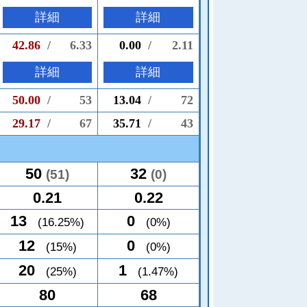
詳細
詳細
42.86
/
6.33
0.00
/
2.11
詳細
詳細
50.00
/
53
13.04
/
72
29.17
/
67
35.71
/
43
50
32
(51)
(0)
0.21
0.22
13
0
(16.25%)
(0%)
12
0
(15%)
(0%)
20
1
(25%)
(1.47%)
80
68