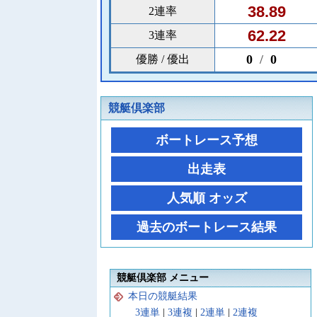
38.89
2連率
62.22
3連率
0
/
0
優勝 / 優出
競艇倶楽部
ボートレース予想
出走表
人気順 オッズ
過去のボートレース結果
競艇倶楽部 メニュー
本日の競艇結果
3連単
|
3連複
|
2連単
|
2連複