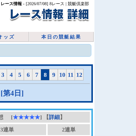
 レース情報 -
[2026/07/08] 8レース | 競艇倶楽部
オッズ
本日の競艇結果
3
4
5
6
7
8
9
10
11
12
[第4日]
想
[
★★★★★
] 【
詳細
】
3連単
2連単