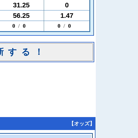
31.25
0
56.25
1.47
0
/
0
0
/
0
【
オッズ
】