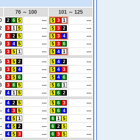
76 ～ 100
101 ～ 125
0
2
6
5
---
5
3
1
---
2
3
1
5
---
5
3
2
---
7
3
2
5
---
5
3
4
---
9
3
4
5
---
5
3
6
---
5
3
5
1
---
5
4
1
---
5
3
5
2
---
5
4
2
---
3
3
5
4
---
5
4
3
---
6
3
5
6
---
5
4
6
---
6
3
6
5
---
5
6
1
---
7
4
1
5
---
5
6
2
---
--
4
2
5
---
5
6
3
---
--
4
3
5
---
5
6
4
---
--
4
5
1
---
6
1
5
---
--
4
5
2
---
6
2
5
---
--
4
5
3
---
6
3
5
---