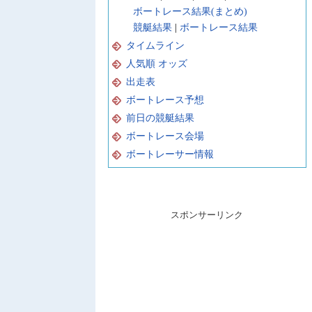
ボートレース結果(まとめ)
競艇結果
|
ボートレース結果
タイムライン
人気順 オッズ
出走表
ボートレース予想
前日の競艇結果
ボートレース会場
ボートレーサー情報
スポンサーリンク