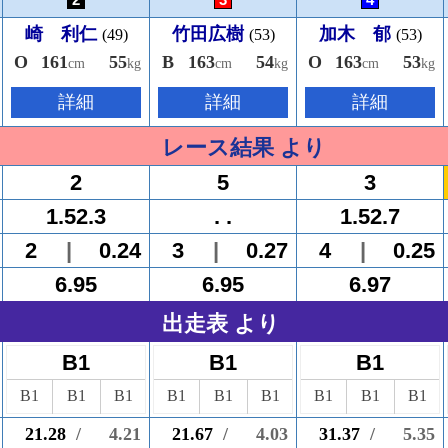
崎 利仁
竹田広樹
加木 郁
(49)
(53)
(53)
O
161
55
B
163
54
O
163
53
cm
kg
cm
kg
cm
kg
詳細
詳細
詳細
レース結果 より
2
5
3
1.52.3
. .
1.52.7
2
|
0.24
3
|
0.27
4
|
0.25
6.95
6.95
6.97
出走表 より
B1
B1
B1
B1
B1
B1
B1
B1
B1
B1
B1
B1
21.28
/
4.21
21.67
/
4.03
31.37
/
5.35