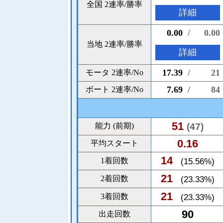
全国 2連率/勝率
詳細
0.00
/
0.00
当地 2連率/勝率
詳細
17.39
/
21
モータ 2連率/No
7.69
/
84
ボート 2連率/No
51
(47)
能力 (前期)
0.16
平均スタート
14
1着回数
(15.56%)
21
2着回数
(23.33%)
21
3着回数
(23.33%)
90
出走回数