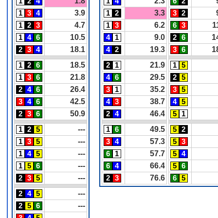
1
2
4
1.8
1
4
2.3
6
2
1
3
4
3.9
1
2
3.3
3
2
1
2
3
4.7
1
3
6.2
6
3
1
1
4
6
10.5
4
1
9.0
2
6
1
2
3
4
18.1
4
2
19.3
3
6
1
1
2
6
18.5
2
1
21.9
1
5
1
3
6
21.8
4
6
29.5
2
5
2
4
6
26.4
3
1
35.2
3
5
3
4
6
42.5
4
3
38.7
4
5
2
3
6
50.9
2
4
46.4
5
1
1
2
5
---
1
6
49.5
5
2
1
3
5
---
3
4
57.3
5
3
1
4
5
---
6
1
57.7
5
4
1
5
6
---
6
4
66.4
5
6
2
3
5
---
2
3
76.6
6
5
2
4
5
---
2
5
6
---
3
4
5
---